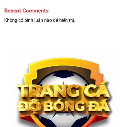
Recent Comments
Không có bình luận nào để hiển thị.