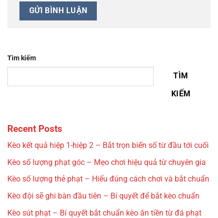
Tìm kiếm
TÌM
KIẾM
Recent Posts
Kèo kết quả hiệp 1-hiệp 2 – Bắt trọn biến số từ đầu tới cuối
Kèo số lượng phạt góc – Mẹo chơi hiệu quả từ chuyên gia
Kèo số lượng thẻ phạt – Hiểu đúng cách chơi và bắt chuẩn
Kèo đội sẽ ghi bàn đầu tiên – Bí quyết để bắt kèo chuẩn
Kèo sút phạt – Bí quyết bắt chuẩn kèo ăn tiền từ đá phạt