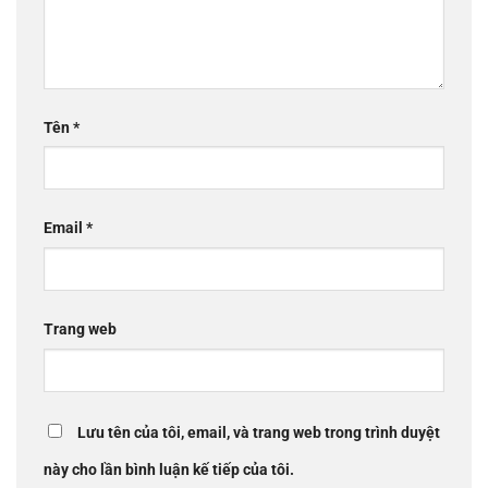
Tên
*
Email
*
Trang web
Lưu tên của tôi, email, và trang web trong trình duyệt
này cho lần bình luận kế tiếp của tôi.