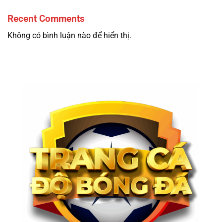
Recent Comments
Không có bình luận nào để hiển thị.