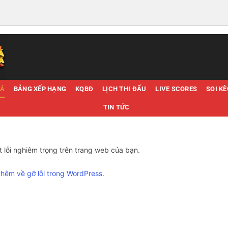
ĐÁ
BẢNG XẾP HẠNG
KQBĐ
LỊCH THI ĐẤU
LIVE SCORES
SOI K
TIN TỨC
 lỗi nghiêm trọng trên trang web của bạn.
thêm về gỡ lỗi trong WordPress.