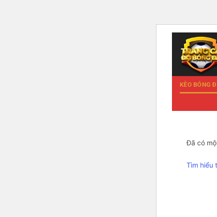
Chuyển
đến
nội
dung
KÈO BÓNG 
Đã có một
Tìm hiểu 