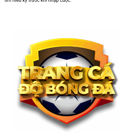
tìm hiểu kỹ trước khi nhập cuộc.