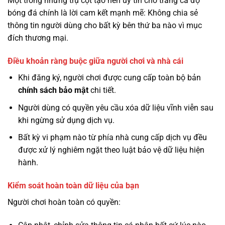
Một trong những trụ cột tạo nên uy tín cho trang cá độ
bóng đá chính là lời cam kết mạnh mẽ: Không chia sẻ
thông tin người dùng cho bất kỳ bên thứ ba nào vì mục
đích thương mại.
Điều khoản ràng buộc giữa người chơi và nhà cái
Khi đăng ký, người chơi được cung cấp toàn bộ bản
chính sách bảo mật
chi tiết.
Người dùng có quyền yêu cầu xóa dữ liệu vĩnh viễn sau
khi ngừng sử dụng dịch vụ.
Bất kỳ vi phạm nào từ phía nhà cung cấp dịch vụ đều
được xử lý nghiêm ngặt theo luật bảo vệ dữ liệu hiện
hành.
Kiểm soát hoàn toàn dữ liệu của bạn
Người chơi hoàn toàn có quyền: