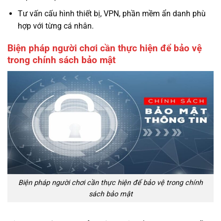
Tư vấn cấu hình thiết bị, VPN, phần mềm ẩn danh phù
hợp với từng cá nhân.
Biện pháp người chơi cần thực hiện để bảo vệ
trong chính sách bảo mật
Biện pháp người chơi cần thực hiện để bảo vệ trong chính
sách bảo mật