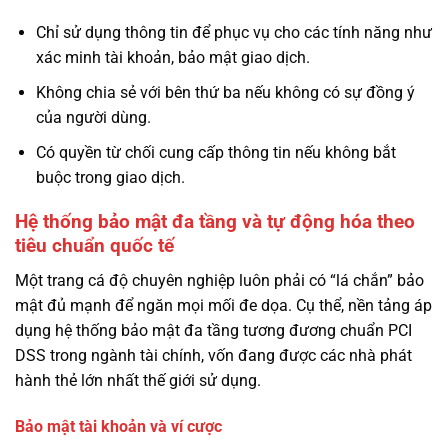
Chỉ sử dụng thông tin để phục vụ cho các tính năng như
xác minh tài khoản, bảo mật giao dịch.
Không chia sẻ với bên thứ ba nếu không có sự đồng ý
của người dùng.
Có quyền từ chối cung cấp thông tin nếu không bắt
buộc trong giao dịch.
Hệ thống bảo mật đa tầng và tự động hóa theo
tiêu chuẩn quốc tế
Một trang cá độ chuyên nghiệp luôn phải có “lá chắn” bảo
mật đủ mạnh để ngăn mọi mối đe dọa. Cụ thể, nền tảng áp
dụng hệ thống bảo mật đa tầng tương đương chuẩn PCI
DSS trong ngành tài chính, vốn đang được các nhà phát
hành thẻ lớn nhất thế giới sử dụng.
Bảo mật tài khoản và ví cược