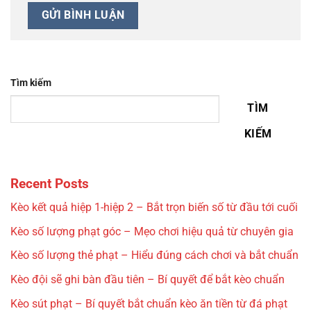
Tìm kiếm
TÌM
KIẾM
Recent Posts
Kèo kết quả hiệp 1-hiệp 2 – Bắt trọn biến số từ đầu tới cuối
Kèo số lượng phạt góc – Mẹo chơi hiệu quả từ chuyên gia
Kèo số lượng thẻ phạt – Hiểu đúng cách chơi và bắt chuẩn
Kèo đội sẽ ghi bàn đầu tiên – Bí quyết để bắt kèo chuẩn
Kèo sút phạt – Bí quyết bắt chuẩn kèo ăn tiền từ đá phạt