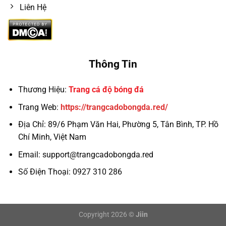
Liên Hệ
Thông Tin
Thương Hiệu:
Trang cá độ bóng đá
Trang Web:
https://trangcadobongda.red/
Địa Chỉ:
89/6 Phạm Văn Hai, Phường 5, Tân Bình, TP. Hồ
Chí Minh, Việt Nam
Email:
support@trangcadobongda.red
Số Điện Thoại: 0927 310 286
Copyright 2026 ©
Jiin