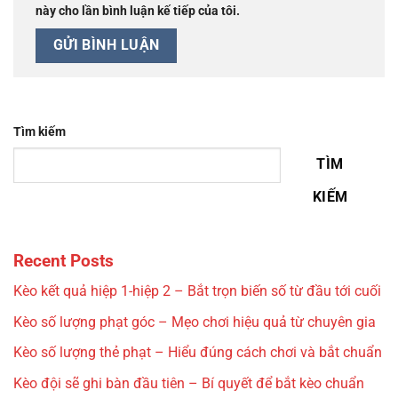
này cho lần bình luận kế tiếp của tôi.
Tìm kiếm
TÌM
KIẾM
Recent Posts
Kèo kết quả hiệp 1-hiệp 2 – Bắt trọn biến số từ đầu tới cuối
Kèo số lượng phạt góc – Mẹo chơi hiệu quả từ chuyên gia
Kèo số lượng thẻ phạt – Hiểu đúng cách chơi và bắt chuẩn
Kèo đội sẽ ghi bàn đầu tiên – Bí quyết để bắt kèo chuẩn