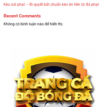
Kèo sút phạt – Bí quyết bắt chuẩn kèo ăn tiền từ đá phạt
Recent Comments
Không có bình luận nào để hiển thị.