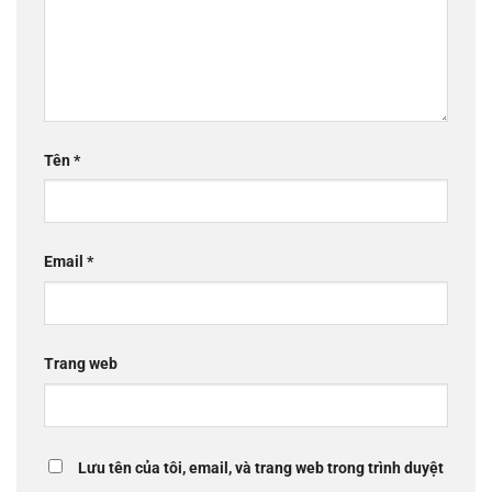
Tên
*
Email
*
Trang web
Lưu tên của tôi, email, và trang web trong trình duyệt