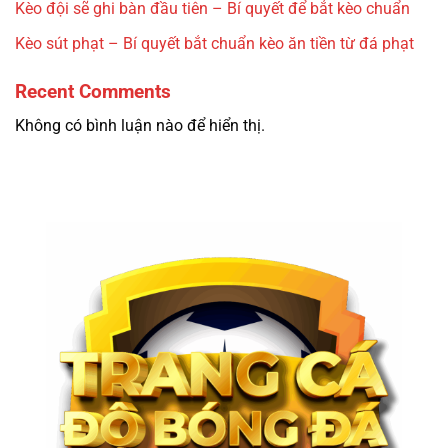
Kèo đội sẽ ghi bàn đầu tiên – Bí quyết để bắt kèo chuẩn
Kèo sút phạt – Bí quyết bắt chuẩn kèo ăn tiền từ đá phạt
Recent Comments
Không có bình luận nào để hiển thị.