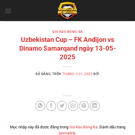
Chuyển
đến
nội
dung
SOI KÈO BÓNG ĐÁ
Uzbekistan Cup – FK Andijon vs
Dinamo Samarqand ngày 13-05-
2025
ĐÃ ĐĂNG TRÊN
THÁNG 5 21, 2025
BỞI
Mục nhập này đã được đăng trong
Soi Kèo Bóng Đá
. Đánh dấu trang
permalink
.