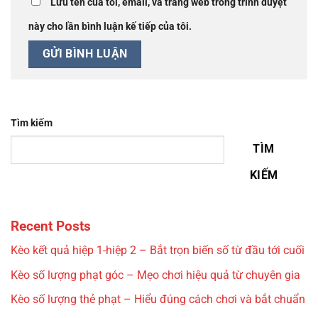
Lưu tên của tôi, email, và trang web trong trình duyệt
này cho lần bình luận kế tiếp của tôi.
Tìm kiếm
TÌM
KIẾM
Recent Posts
Kèo kết quả hiệp 1-hiệp 2 – Bắt trọn biến số từ đầu tới cuối
Kèo số lượng phạt góc – Mẹo chơi hiệu quả từ chuyên gia
Kèo số lượng thẻ phạt – Hiểu đúng cách chơi và bắt chuẩn