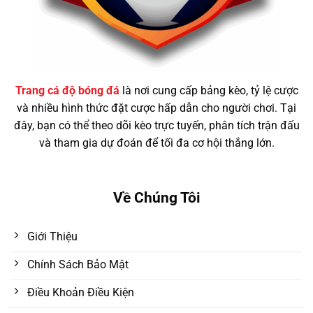
Trang cá độ bóng đá
là nơi cung cấp bảng kèo, tỷ lệ cược
và nhiều hình thức đặt cược hấp dẫn cho người chơi. Tại
đây, bạn có thể theo dõi kèo trực tuyến, phân tích trận đấu
và tham gia dự đoán để tối đa cơ hội thắng lớn.
Về Chúng Tôi
Giới Thiệu
Chính Sách Bảo Mật
Điều Khoản Điều Kiện