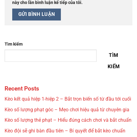
này cho lần bình luận kế tiếp của tôi.
Tìm kiếm
TÌM
KIẾM
Recent Posts
Kèo kết quả hiệp 1-hiệp 2 – Bắt trọn biến số từ đầu tới cuối
Kèo số lượng phạt góc – Mẹo chơi hiệu quả từ chuyên gia
Kèo số lượng thẻ phạt – Hiểu đúng cách chơi và bắt chuẩn
Kèo đội sẽ ghi bàn đầu tiên – Bí quyết để bắt kèo chuẩn