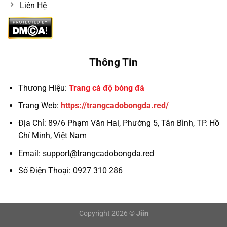
Liên Hệ
Thông Tin
Thương Hiệu:
Trang cá độ bóng đá
Trang Web:
https://trangcadobongda.red/
Địa Chỉ:
89/6 Phạm Văn Hai, Phường 5, Tân Bình, TP. Hồ
Chí Minh, Việt Nam
Email:
support@trangcadobongda.red
Số Điện Thoại: 0927 310 286
Copyright 2026 ©
Jiin