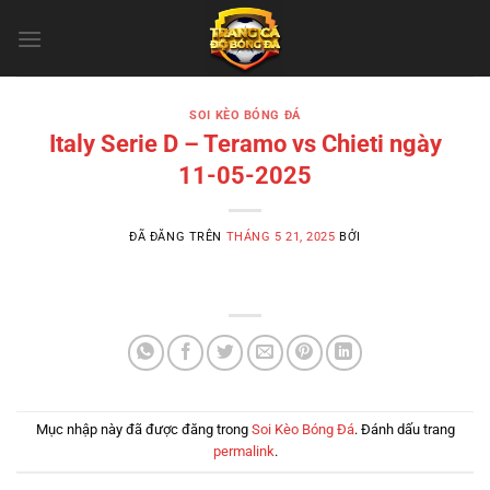
Chuyển
đến
nội
dung
SOI KÈO BÓNG ĐÁ
Italy Serie D – Teramo vs Chieti ngày
11-05-2025
ĐÃ ĐĂNG TRÊN
THÁNG 5 21, 2025
BỞI
Mục nhập này đã được đăng trong
Soi Kèo Bóng Đá
. Đánh dấu trang
permalink
.