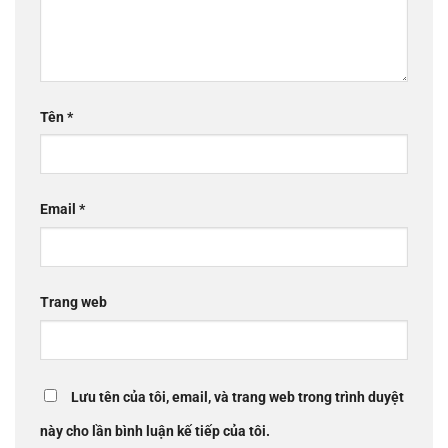
Tên
*
Email
*
Trang web
Lưu tên của tôi, email, và trang web trong trình duyệt
này cho lần bình luận kế tiếp của tôi.