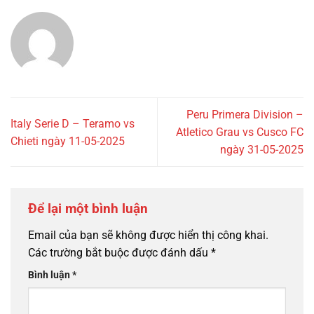
Peru Primera Division –
Italy Serie D – Teramo vs
Atletico Grau vs Cusco FC
Chieti ngày 11-05-2025
ngày 31-05-2025
Để lại một bình luận
Email của bạn sẽ không được hiển thị công khai.
Các trường bắt buộc được đánh dấu
*
Bình luận
*