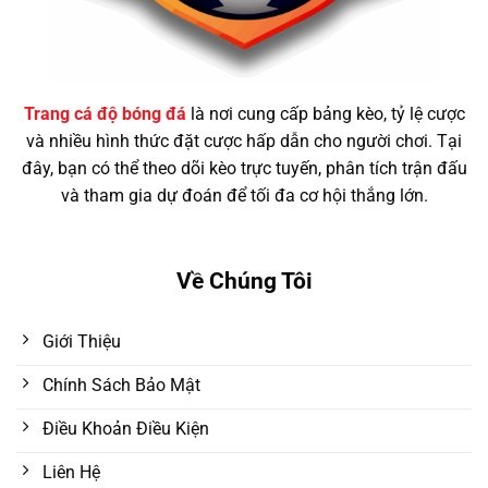
Trang cá độ bóng đá
là nơi cung cấp bảng kèo, tỷ lệ cược
và nhiều hình thức đặt cược hấp dẫn cho người chơi. Tại
đây, bạn có thể theo dõi kèo trực tuyến, phân tích trận đấu
và tham gia dự đoán để tối đa cơ hội thắng lớn.
Về Chúng Tôi
Giới Thiệu
Chính Sách Bảo Mật
Điều Khoản Điều Kiện
Liên Hệ