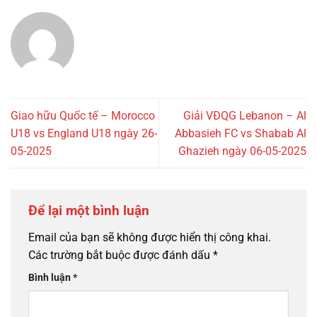
Giao hữu Quốc tế – Morocco
Giải VĐQG Lebanon – Al
U18 vs England U18 ngày 26-
Abbasieh FC vs Shabab Al
05-2025
Ghazieh ngày 06-05-2025
Để lại một bình luận
Email của bạn sẽ không được hiển thị công khai.
Các trường bắt buộc được đánh dấu
*
Bình luận
*