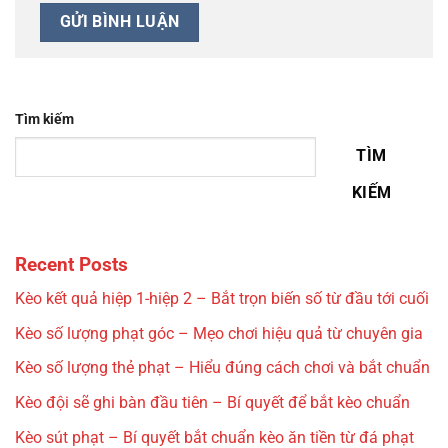
Tìm kiếm
TÌM
KIẾM
Recent Posts
Kèo kết quả hiệp 1-hiệp 2 – Bắt trọn biến số từ đầu tới cuối
Kèo số lượng phạt góc – Mẹo chơi hiệu quả từ chuyên gia
Kèo số lượng thẻ phạt – Hiểu đúng cách chơi và bắt chuẩn
Kèo đội sẽ ghi bàn đầu tiên – Bí quyết để bắt kèo chuẩn
Kèo sút phạt – Bí quyết bắt chuẩn kèo ăn tiền từ đá phạt