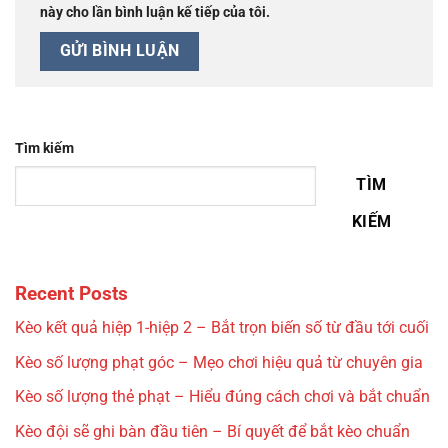
này cho lần bình luận kế tiếp của tôi.
Tìm kiếm
TÌM
KIẾM
Recent Posts
Kèo kết quả hiệp 1-hiệp 2 – Bắt trọn biến số từ đầu tới cuối
Kèo số lượng phạt góc – Mẹo chơi hiệu quả từ chuyên gia
Kèo số lượng thẻ phạt – Hiểu đúng cách chơi và bắt chuẩn
Kèo đội sẽ ghi bàn đầu tiên – Bí quyết để bắt kèo chuẩn