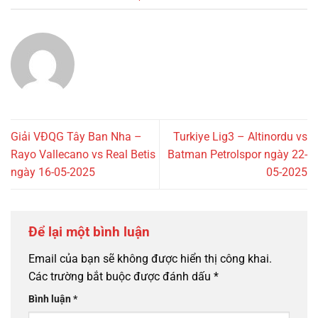
Giải VĐQG Tây Ban Nha –
Turkiye Lig3 – Altinordu vs
Rayo Vallecano vs Real Betis
Batman Petrolspor ngày 22-
ngày 16-05-2025
05-2025
Để lại một bình luận
Email của bạn sẽ không được hiển thị công khai.
Các trường bắt buộc được đánh dấu
*
Bình luận
*