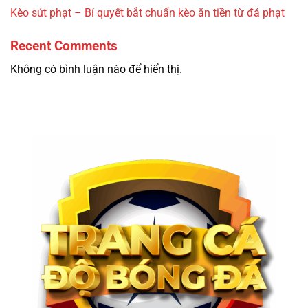
Kèo sút phạt – Bí quyết bắt chuẩn kèo ăn tiền từ đá phạt
Recent Comments
Không có bình luận nào để hiển thị.