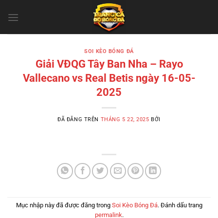
Chuyển
đến
nội
dung
SOI KÈO BÓNG ĐÁ
Giải VĐQG Tây Ban Nha – Rayo
Vallecano vs Real Betis ngày 16-05-
2025
ĐÃ ĐĂNG TRÊN
THÁNG 5 22, 2025
BỞI
Mục nhập này đã được đăng trong
Soi Kèo Bóng Đá
. Đánh dấu trang
permalink
.