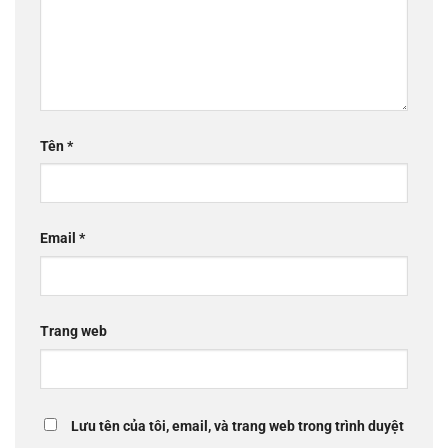
Tên
*
Email
*
Trang web
Lưu tên của tôi, email, và trang web trong trình duyệt