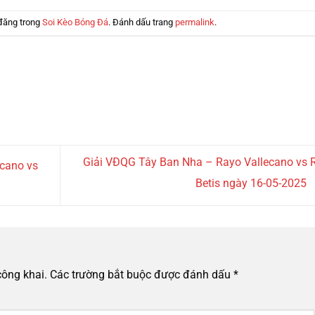
đăng trong
Soi Kèo Bóng Đá
. Đánh dấu trang
permalink
.
Giải VĐQG Tây Ban Nha – Rayo Vallecano vs 
cano vs
Betis ngày 16-05-2025
công khai.
Các trường bắt buộc được đánh dấu
*