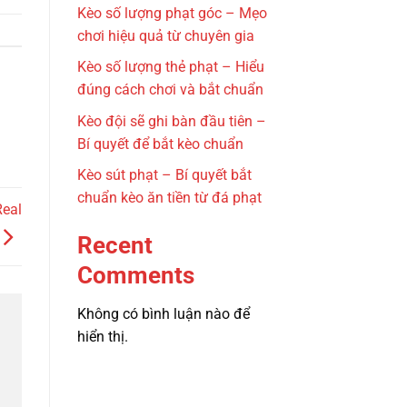
Kèo số lượng phạt góc – Mẹo
chơi hiệu quả từ chuyên gia
Kèo số lượng thẻ phạt – Hiểu
đúng cách chơi và bắt chuẩn
Kèo đội sẽ ghi bàn đầu tiên –
Bí quyết để bắt kèo chuẩn
Kèo sút phạt – Bí quyết bắt
chuẩn kèo ăn tiền từ đá phạt
Real
Recent
Comments
Không có bình luận nào để
hiển thị.