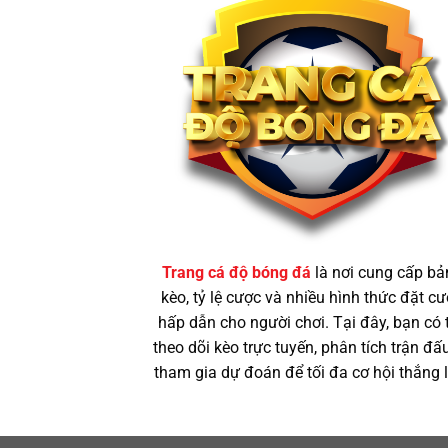
Trang cá độ bóng đá
là nơi cung cấp bả
kèo, tỷ lệ cược và nhiều hình thức đặt c
hấp dẫn cho người chơi. Tại đây, bạn có 
theo dõi kèo trực tuyến, phân tích trận đấ
tham gia dự đoán để tối đa cơ hội thắng 