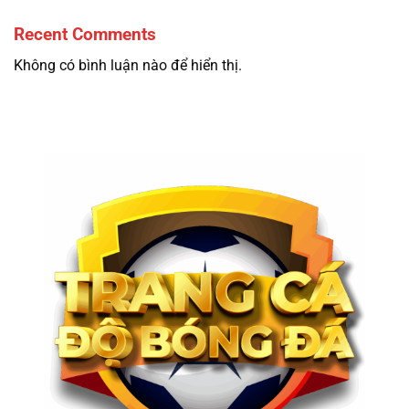
Recent Comments
Không có bình luận nào để hiển thị.