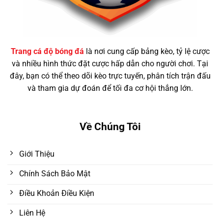
Trang cá độ bóng đá
là nơi cung cấp bảng kèo, tỷ lệ cược
và nhiều hình thức đặt cược hấp dẫn cho người chơi. Tại
đây, bạn có thể theo dõi kèo trực tuyến, phân tích trận đấu
và tham gia dự đoán để tối đa cơ hội thắng lớn.
Về Chúng Tôi
Giới Thiệu
Chính Sách Bảo Mật
Điều Khoản Điều Kiện
Liên Hệ