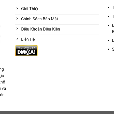
Giới Thiệu
Chính Sách Bảo Mật
Đ
Điều Khoản Điều Kiện
B
Liên Hệ
E
S
ng
ược
thể
u và
lớn.