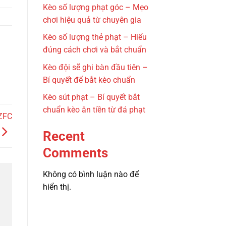
Kèo số lượng phạt góc – Mẹo
chơi hiệu quả từ chuyên gia
Kèo số lượng thẻ phạt – Hiểu
đúng cách chơi và bắt chuẩn
Kèo đội sẽ ghi bàn đầu tiên –
Bí quyết để bắt kèo chuẩn
Kèo sút phạt – Bí quyết bắt
chuẩn kèo ăn tiền từ đá phạt
 ZFC
Recent
Comments
Không có bình luận nào để
hiển thị.