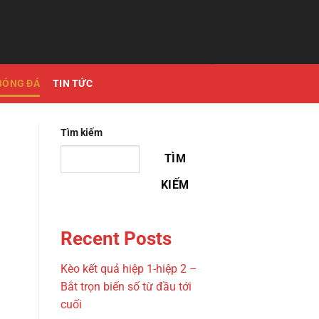
BÓNG ĐÁ
TIN TỨC
Tìm kiếm
TÌM
KIẾM
Recent Posts
Kèo kết quả hiệp 1-hiệp 2 –
Bắt trọn biến số từ đầu tới
cuối