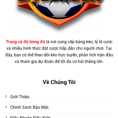
Trang cá độ bóng đá
là nơi cung cấp bảng kèo, tỷ lệ cược
và nhiều hình thức đặt cược hấp dẫn cho người chơi. Tại
đây, bạn có thể theo dõi kèo trực tuyến, phân tích trận đấu
và tham gia dự đoán để tối đa cơ hội thắng lớn.
Về Chúng Tôi
Giới Thiệu
Chính Sách Bảo Mật
Điều Khoản Điều Kiện