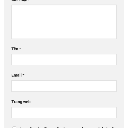
Tên
*
Email
*
Trang web