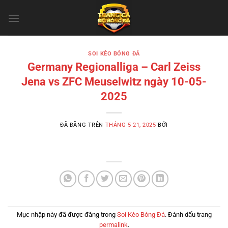
Chuyển
đến
nội
dung
SOI KÈO BÓNG ĐÁ
Germany Regionalliga – Carl Zeiss
Jena vs ZFC Meuselwitz ngày 10-05-
2025
ĐÃ ĐĂNG TRÊN
THÁNG 5 21, 2025
BỞI
Mục nhập này đã được đăng trong
Soi Kèo Bóng Đá
. Đánh dấu trang
permalink
.