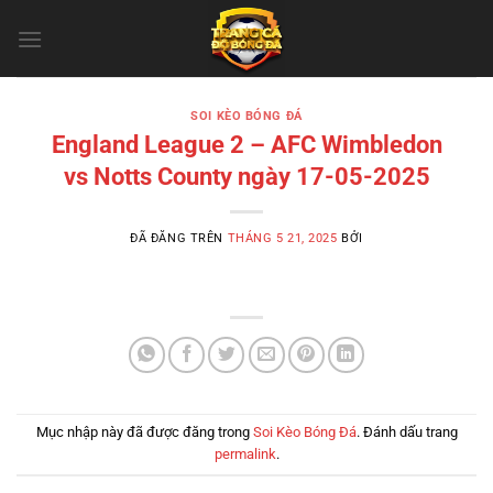
Chuyển
đến
nội
dung
SOI KÈO BÓNG ĐÁ
England League 2 – AFC Wimbledon
vs Notts County ngày 17-05-2025
ĐÃ ĐĂNG TRÊN
THÁNG 5 21, 2025
BỞI
Mục nhập này đã được đăng trong
Soi Kèo Bóng Đá
. Đánh dấu trang
permalink
.