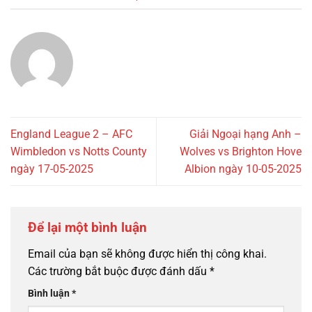
England League 2 – AFC
Giải Ngoại hạng Anh –
Wimbledon vs Notts County
Wolves vs Brighton Hove
ngày 17-05-2025
Albion ngày 10-05-2025
Để lại một bình luận
Email của bạn sẽ không được hiển thị công khai.
Các trường bắt buộc được đánh dấu
*
Bình luận
*