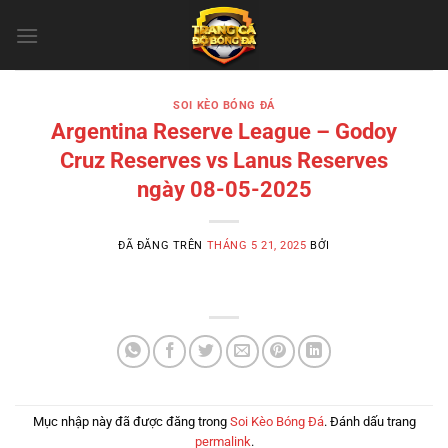
Chuyển
đến
nội
dung
SOI KÈO BÓNG ĐÁ
Argentina Reserve League – Godoy
Cruz Reserves vs Lanus Reserves
ngày 08-05-2025
ĐÃ ĐĂNG TRÊN
THÁNG 5 21, 2025
BỞI
Mục nhập này đã được đăng trong
Soi Kèo Bóng Đá
. Đánh dấu trang
permalink
.