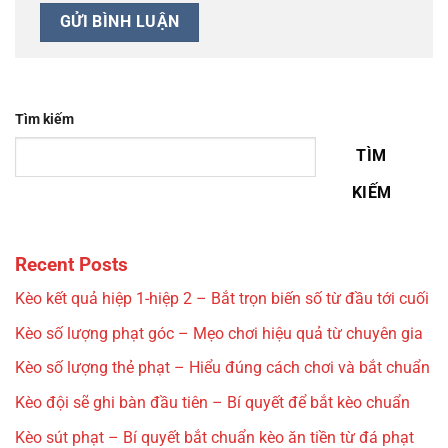
Tìm kiếm
TÌM
KIẾM
Recent Posts
Kèo kết quả hiệp 1-hiệp 2 – Bắt trọn biến số từ đầu tới cuối
Kèo số lượng phạt góc – Mẹo chơi hiệu quả từ chuyên gia
Kèo số lượng thẻ phạt – Hiểu đúng cách chơi và bắt chuẩn
Kèo đội sẽ ghi bàn đầu tiên – Bí quyết để bắt kèo chuẩn
Kèo sút phạt – Bí quyết bắt chuẩn kèo ăn tiền từ đá phạt