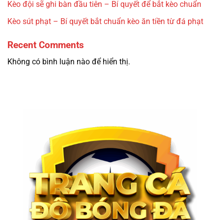
Kèo đội sẽ ghi bàn đầu tiên – Bí quyết để bắt kèo chuẩn
Kèo sút phạt – Bí quyết bắt chuẩn kèo ăn tiền từ đá phạt
Recent Comments
Không có bình luận nào để hiển thị.