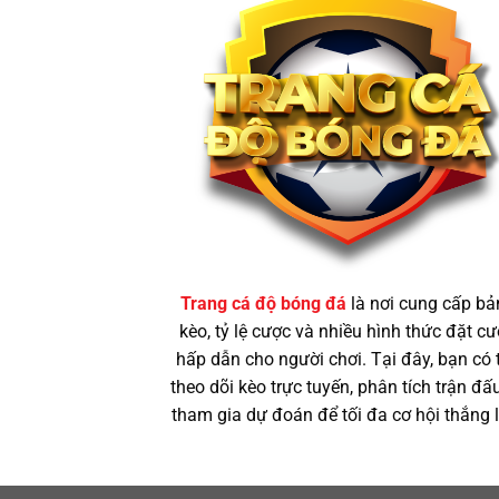
Trang cá độ bóng đá
là nơi cung cấp bả
kèo, tỷ lệ cược và nhiều hình thức đặt c
hấp dẫn cho người chơi. Tại đây, bạn có 
theo dõi kèo trực tuyến, phân tích trận đấ
tham gia dự đoán để tối đa cơ hội thắng 