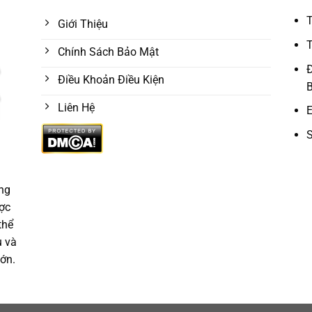
Giới Thiệu
Chính Sách Bảo Mật
Đ
Điều Khoản Điều Kiện
B
Liên Hệ
E
S
ng
ược
thể
u và
lớn.