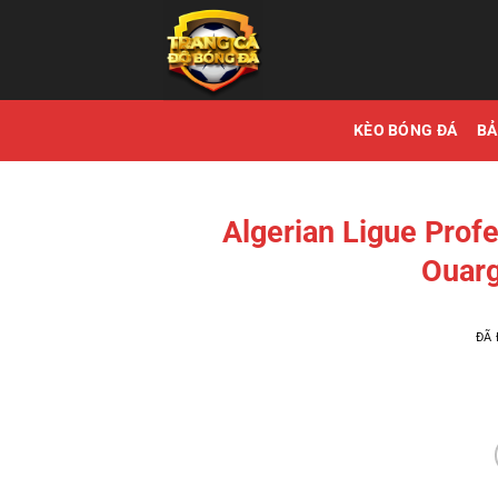
Chuyển
đến
nội
dung
KÈO BÓNG ĐÁ
BẢ
Algerian Ligue Prof
Ouarg
ĐÃ