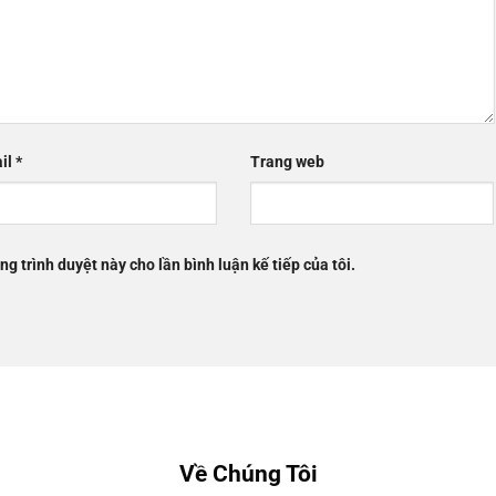
il
*
Trang web
ng trình duyệt này cho lần bình luận kế tiếp của tôi.
Về Chúng Tôi