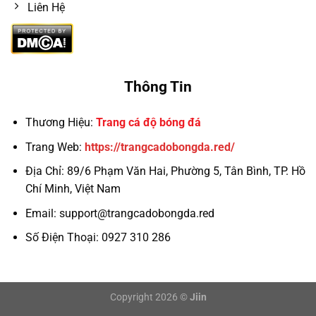
Liên Hệ
Thông Tin
Thương Hiệu:
Trang cá độ bóng đá
Trang Web:
https://trangcadobongda.red/
Địa Chỉ:
89/6 Phạm Văn Hai, Phường 5, Tân Bình, TP. Hồ
Chí Minh, Việt Nam
Email:
support@trangcadobongda.red
Số Điện Thoại: 0927 310 286
Copyright 2026 ©
Jiin