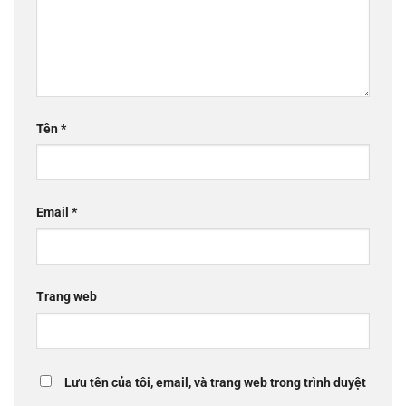
Tên
*
Email
*
Trang web
Lưu tên của tôi, email, và trang web trong trình duyệt