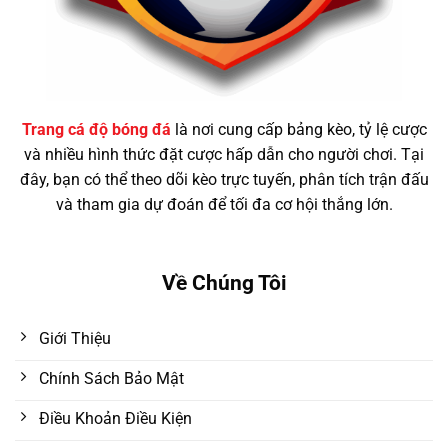
Trang cá độ bóng đá
là nơi cung cấp bảng kèo, tỷ lệ cược
và nhiều hình thức đặt cược hấp dẫn cho người chơi. Tại
đây, bạn có thể theo dõi kèo trực tuyến, phân tích trận đấu
và tham gia dự đoán để tối đa cơ hội thắng lớn.
Về Chúng Tôi
Giới Thiệu
Chính Sách Bảo Mật
Điều Khoản Điều Kiện