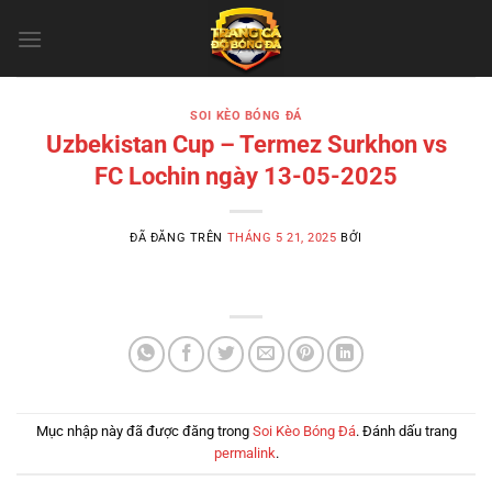
Chuyển
đến
nội
dung
SOI KÈO BÓNG ĐÁ
Uzbekistan Cup – Termez Surkhon vs
FC Lochin ngày 13-05-2025
ĐÃ ĐĂNG TRÊN
THÁNG 5 21, 2025
BỞI
Mục nhập này đã được đăng trong
Soi Kèo Bóng Đá
. Đánh dấu trang
permalink
.