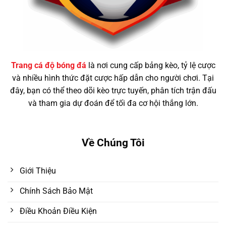
Trang cá độ bóng đá
là nơi cung cấp bảng kèo, tỷ lệ cược
và nhiều hình thức đặt cược hấp dẫn cho người chơi. Tại
đây, bạn có thể theo dõi kèo trực tuyến, phân tích trận đấu
và tham gia dự đoán để tối đa cơ hội thắng lớn.
Về Chúng Tôi
Giới Thiệu
Chính Sách Bảo Mật
Điều Khoản Điều Kiện