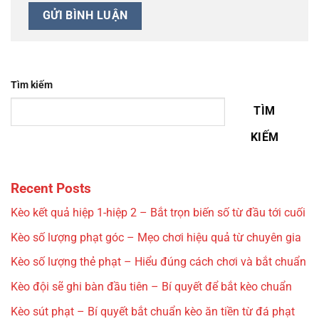
Tìm kiếm
TÌM
KIẾM
Recent Posts
Kèo kết quả hiệp 1-hiệp 2 – Bắt trọn biến số từ đầu tới cuối
Kèo số lượng phạt góc – Mẹo chơi hiệu quả từ chuyên gia
Kèo số lượng thẻ phạt – Hiểu đúng cách chơi và bắt chuẩn
Kèo đội sẽ ghi bàn đầu tiên – Bí quyết để bắt kèo chuẩn
Kèo sút phạt – Bí quyết bắt chuẩn kèo ăn tiền từ đá phạt