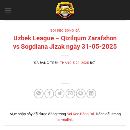
Chuyển
đến
nội
dung
SOI KÈO BÓNG ĐÁ
Uzbek League – Qizilqum Zarafshon
vs Sogdiana Jizak ngày 31-05-2025
ĐÃ ĐĂNG TRÊN
THÁNG 5 21, 2025
BỞI
Mục nhập này đã được đăng trong
Soi Kèo Bóng Đá
. Đánh dấu trang
permalink
.