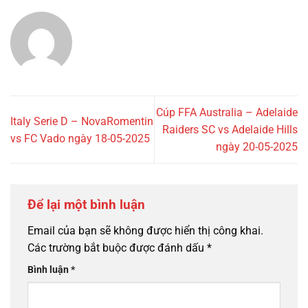
Cúp FFA Australia – Adelaide
Italy Serie D – NovaRomentin
Raiders SC vs Adelaide Hills
vs FC Vado ngày 18-05-2025
ngày 20-05-2025
Để lại một bình luận
Email của bạn sẽ không được hiển thị công khai.
Các trường bắt buộc được đánh dấu
*
Bình luận
*