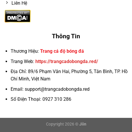
Liên Hệ
Thông Tin
Thương Hiệu:
Trang cá độ bóng đá
Trang Web:
https://trangcadobongda.red/
Địa Chỉ:
89/6 Phạm Văn Hai, Phường 5, Tân Bình, TP. Hồ
Chí Minh, Việt Nam
Email:
support@trangcadobongda.red
Số Điện Thoại: 0927 310 286
Copyright 2026 ©
Jiin