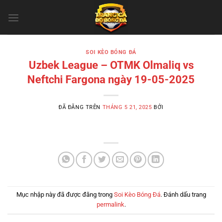
Chuyển
đến
nội
dung
SOI KÈO BÓNG ĐÁ
Uzbek League – OTMK Olmaliq vs
Neftchi Fargona ngày 19-05-2025
ĐÃ ĐĂNG TRÊN
THÁNG 5 21, 2025
BỞI
Mục nhập này đã được đăng trong
Soi Kèo Bóng Đá
. Đánh dấu trang
permalink
.