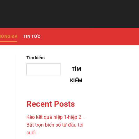
BÓNG ĐÁ
TIN TỨC
Tìm kiếm
TÌM
KIẾM
Recent Posts
Kèo kết quả hiệp 1-hiệp 2 –
Bắt trọn biến số từ đầu tới
cuối