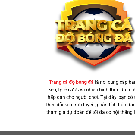
Trang cá độ bóng đá
là nơi cung cấp bả
kèo, tỷ lệ cược và nhiều hình thức đặt c
hấp dẫn cho người chơi. Tại đây, bạn có 
theo dõi kèo trực tuyến, phân tích trận đấ
tham gia dự đoán để tối đa cơ hội thắng 