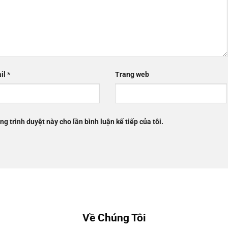
il
*
Trang web
ng trình duyệt này cho lần bình luận kế tiếp của tôi.
Về Chúng Tôi