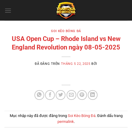
Chuyển
đến
nội
dung
SOI KÈO BÓNG ĐÁ
USA Open Cup – Rhode Island vs New
England Revolution ngày 08-05-2025
ĐÃ ĐĂNG TRÊN
THÁNG 5 22, 2025
BỞI
Mục nhập này đã được đăng trong
Soi Kèo Bóng Đá
. Đánh dấu trang
permalink
.