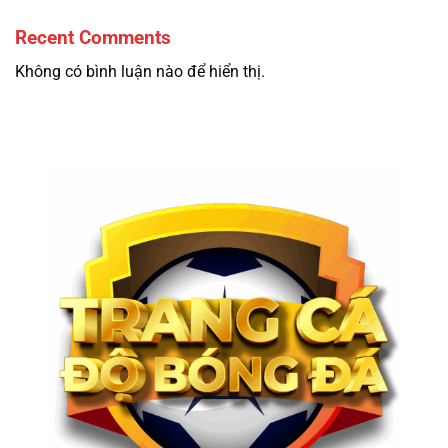
Recent Comments
Không có bình luận nào để hiển thị.