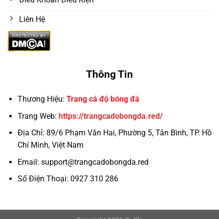
Liên Hệ
Thông Tin
Thương Hiệu:
Trang cá độ bóng đá
Trang Web:
https://trangcadobongda.red/
Địa Chỉ:
89/6 Phạm Văn Hai, Phường 5, Tân Bình, TP. Hồ
Chí Minh, Việt Nam
Email:
support@trangcadobongda.red
Số Điện Thoại: 0927 310 286