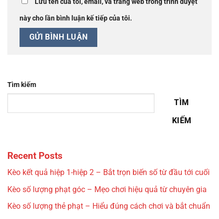
Lưu tên của tôi, email, và trang web trong trình duyệt
này cho lần bình luận kế tiếp của tôi.
Tìm kiếm
TÌM
KIẾM
Recent Posts
Kèo kết quả hiệp 1-hiệp 2 – Bắt trọn biến số từ đầu tới cuối
Kèo số lượng phạt góc – Mẹo chơi hiệu quả từ chuyên gia
Kèo số lượng thẻ phạt – Hiểu đúng cách chơi và bắt chuẩn