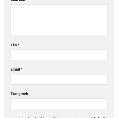
Tên
*
Email
*
Trang web