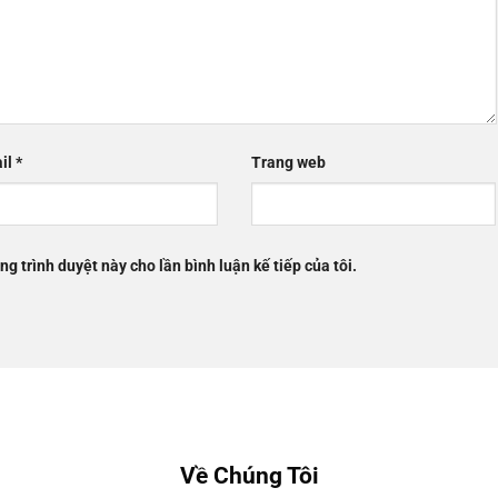
il
*
Trang web
ng trình duyệt này cho lần bình luận kế tiếp của tôi.
Về Chúng Tôi