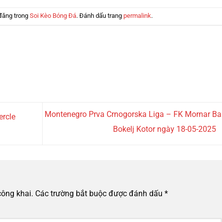
đăng trong
Soi Kèo Bóng Đá
. Đánh dấu trang
permalink
.
Montenegro Prva Crnogorska Liga – FK Mornar Ba
ercle
Bokelj Kotor ngày 18-05-2025
công khai.
Các trường bắt buộc được đánh dấu
*