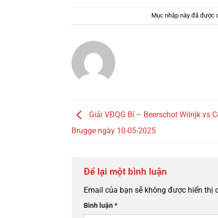
Mục nhập này đã được 
Giải VĐQG Bỉ – Beerschot Wilrijk vs C
Brugge ngày 10-05-2025
Để lại một bình luận
Email của bạn sẽ không được hiển thị 
Bình luận
*