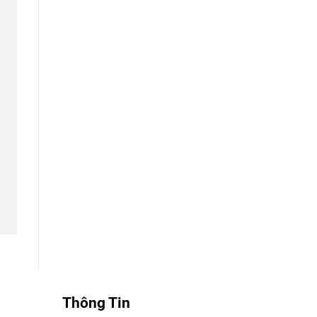
Thông Tin