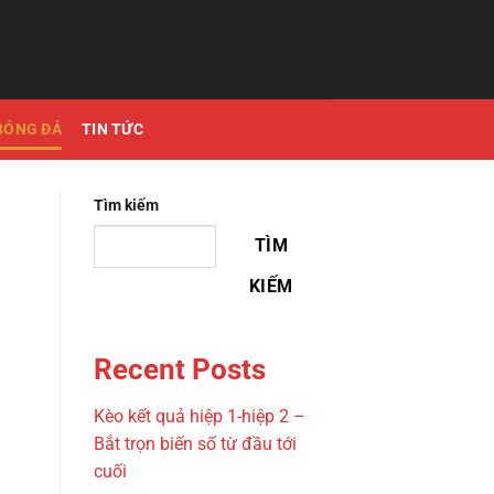
BÓNG ĐÁ
TIN TỨC
Tìm kiếm
TÌM
KIẾM
Recent Posts
Kèo kết quả hiệp 1-hiệp 2 –
Bắt trọn biến số từ đầu tới
cuối