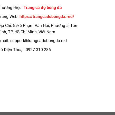
Thương Hiệu:
Trang cá độ bóng đá
Trang Web:
https://trangcadobongda.red/
ịa Chỉ:
89/6 Phạm Văn Hai, Phường 5, Tân
ình, TP. Hồ Chí Minh, Việt Nam
mail:
support@trangcadobongda.red
ố Điện Thoại: 0927 310 286