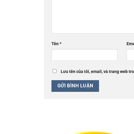
Tên
*
Ema
Lưu tên của tôi, email, và trang web tro