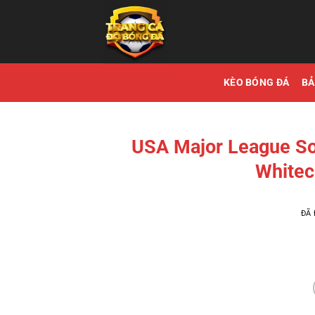
Chuyển
đến
nội
dung
KÈO BÓNG ĐÁ
BẢ
USA Major League So
Whitec
ĐÃ