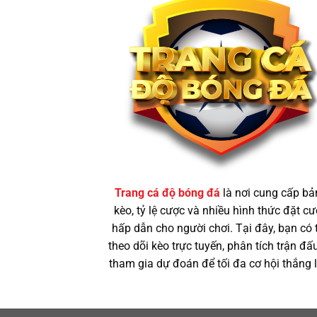
Trang cá độ bóng đá
là nơi cung cấp bả
kèo, tỷ lệ cược và nhiều hình thức đặt c
hấp dẫn cho người chơi. Tại đây, bạn có 
theo dõi kèo trực tuyến, phân tích trận đấ
tham gia dự đoán để tối đa cơ hội thắng 