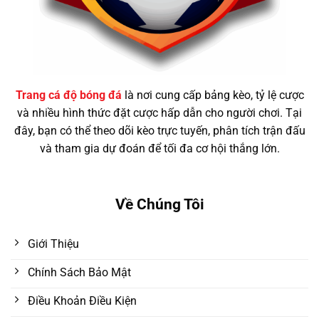
Trang cá độ bóng đá
là nơi cung cấp bảng kèo, tỷ lệ cược
và nhiều hình thức đặt cược hấp dẫn cho người chơi. Tại
đây, bạn có thể theo dõi kèo trực tuyến, phân tích trận đấu
và tham gia dự đoán để tối đa cơ hội thắng lớn.
Về Chúng Tôi
Giới Thiệu
Chính Sách Bảo Mật
Điều Khoản Điều Kiện