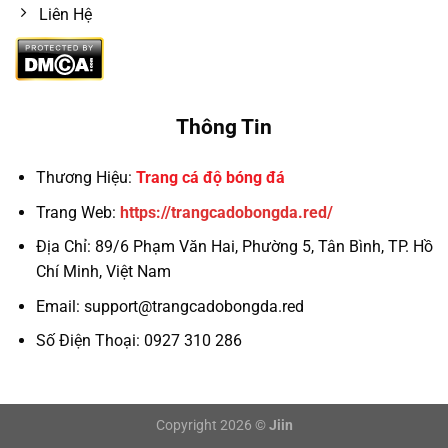
Liên Hệ
Thông Tin
Thương Hiệu:
Trang cá độ bóng đá
Trang Web:
https://trangcadobongda.red/
Địa Chỉ:
89/6 Phạm Văn Hai, Phường 5, Tân Bình, TP. Hồ
Chí Minh, Việt Nam
Email:
support@trangcadobongda.red
Số Điện Thoại: 0927 310 286
Copyright 2026 ©
Jiin