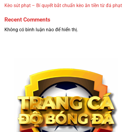
Kèo sút phạt – Bí quyết bắt chuẩn kèo ăn tiền từ đá phạt
Recent Comments
Không có bình luận nào để hiển thị.