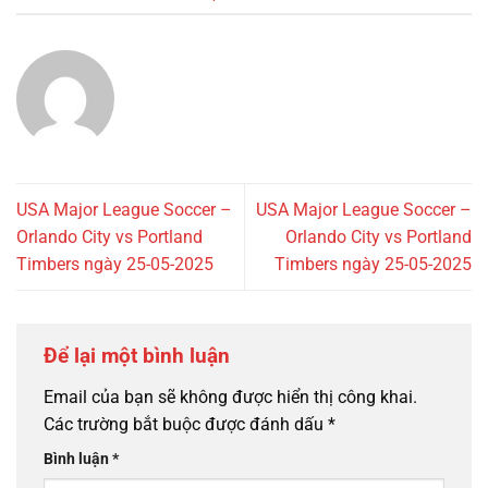
USA Major League Soccer –
USA Major League Soccer –
Orlando City vs Portland
Orlando City vs Portland
Timbers ngày 25-05-2025
Timbers ngày 25-05-2025
Để lại một bình luận
Email của bạn sẽ không được hiển thị công khai.
Các trường bắt buộc được đánh dấu
*
Bình luận
*