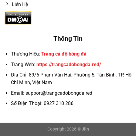
Liên Hệ
Thông Tin
Thương Hiệu:
Trang cá độ bóng đá
Trang Web:
https://trangcadobongda.red/
Địa Chỉ:
89/6 Phạm Văn Hai, Phường 5, Tân Bình, TP. Hồ
Chí Minh, Việt Nam
Email:
support@trangcadobongda.red
Số Điện Thoại: 0927 310 286
Copyright 2026 ©
Jiin