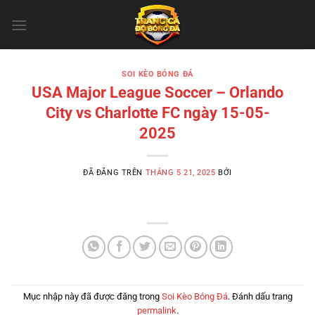
Chuyển
đến
nội
dung
SOI KÈO BÓNG ĐÁ
USA Major League Soccer – Orlando
City vs Charlotte FC ngày 15-05-
2025
ĐÃ ĐĂNG TRÊN
THÁNG 5 21, 2025
BỞI
Mục nhập này đã được đăng trong
Soi Kèo Bóng Đá
. Đánh dấu trang
permalink
.