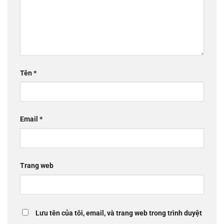
Tên
*
Email
*
Trang web
Lưu tên của tôi, email, và trang web trong trình duyệt