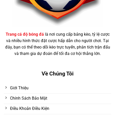
Trang cá độ bóng đá
là nơi cung cấp bảng kèo, tỷ lệ cược
và nhiều hình thức đặt cược hấp dẫn cho người chơi. Tại
đây, bạn có thể theo dõi kèo trực tuyến, phân tích trận đấu
và tham gia dự đoán để tối đa cơ hội thắng lớn.
Về Chúng Tôi
Giới Thiệu
Chính Sách Bảo Mật
Điều Khoản Điều Kiện