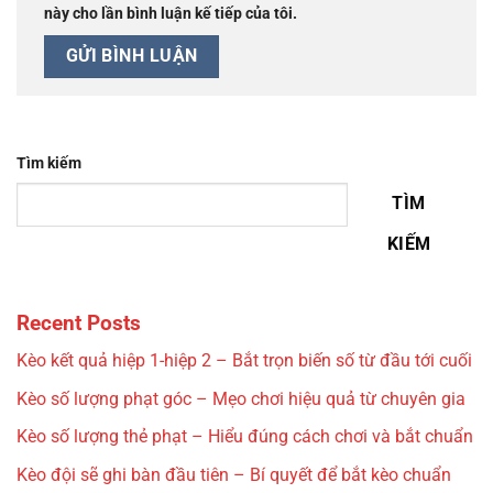
này cho lần bình luận kế tiếp của tôi.
Tìm kiếm
TÌM
KIẾM
Recent Posts
Kèo kết quả hiệp 1-hiệp 2 – Bắt trọn biến số từ đầu tới cuối
Kèo số lượng phạt góc – Mẹo chơi hiệu quả từ chuyên gia
Kèo số lượng thẻ phạt – Hiểu đúng cách chơi và bắt chuẩn
Kèo đội sẽ ghi bàn đầu tiên – Bí quyết để bắt kèo chuẩn