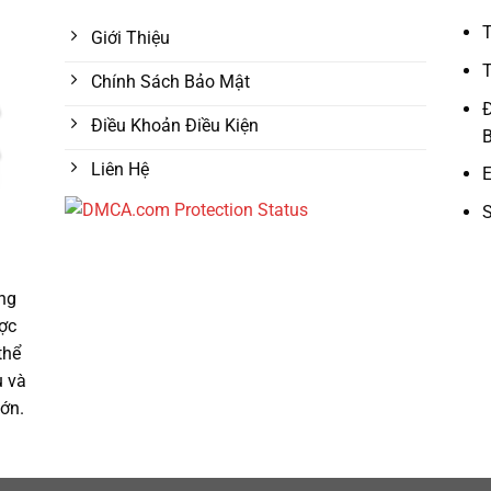
Giới Thiệu
Chính Sách Bảo Mật
Đ
Điều Khoản Điều Kiện
B
Liên Hệ
E
S
ng
ược
thể
u và
lớn.