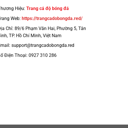
Thương Hiệu:
Trang cá độ bóng đá
Trang Web:
https://trangcadobongda.red/
ịa Chỉ:
89/6 Phạm Văn Hai, Phường 5, Tân
ình, TP. Hồ Chí Minh, Việt Nam
mail:
support@trangcadobongda.red
ố Điện Thoại: 0927 310 286