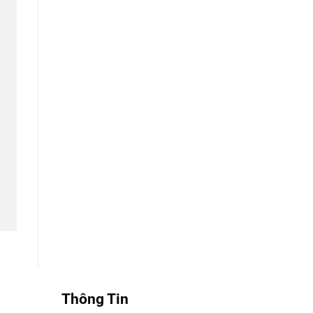
Thông Tin