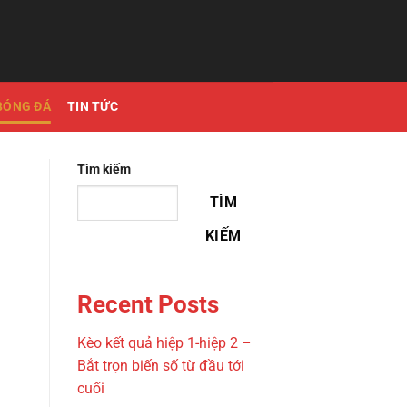
BÓNG ĐÁ
TIN TỨC
Tìm kiếm
TÌM
KIẾM
Recent Posts
Kèo kết quả hiệp 1-hiệp 2 –
Bắt trọn biến số từ đầu tới
cuối