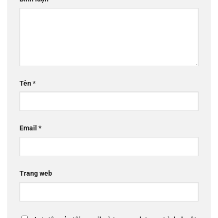
Tên
*
Email
*
Trang web