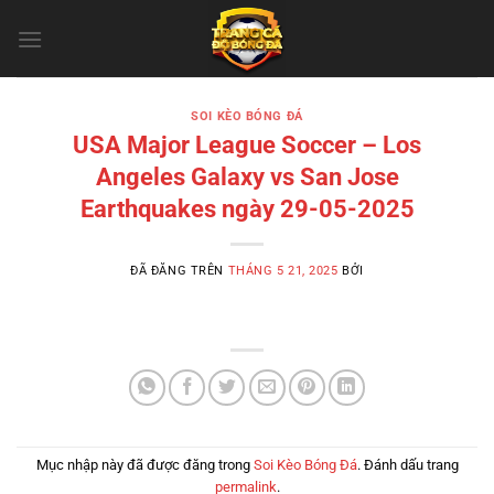
Chuyển
đến
nội
dung
SOI KÈO BÓNG ĐÁ
USA Major League Soccer – Los
Angeles Galaxy vs San Jose
Earthquakes ngày 29-05-2025
ĐÃ ĐĂNG TRÊN
THÁNG 5 21, 2025
BỞI
Mục nhập này đã được đăng trong
Soi Kèo Bóng Đá
. Đánh dấu trang
permalink
.