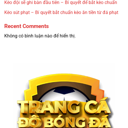
Kèo đội sẽ ghi bàn đầu tiên – Bí quyết để bắt kèo chuẩn
Kèo sút phạt – Bí quyết bắt chuẩn kèo ăn tiền từ đá phạt
Recent Comments
Không có bình luận nào để hiển thị.