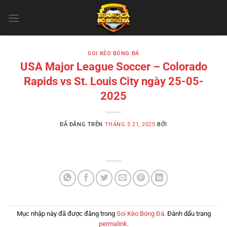
Chuyển
đến
nội
dung
SOI KÈO BÓNG ĐÁ
USA Major League Soccer – Colorado
Rapids vs St. Louis City ngày 25-05-
2025
ĐÃ ĐĂNG TRÊN
THÁNG 5 21, 2025
BỞI
Mục nhập này đã được đăng trong
Soi Kèo Bóng Đá
. Đánh dấu trang
permalink
.