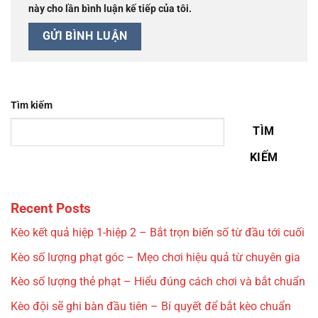
này cho lần bình luận kế tiếp của tôi.
Tìm kiếm
TÌM
KIẾM
Recent Posts
Kèo kết quả hiệp 1-hiệp 2 – Bắt trọn biến số từ đầu tới cuối
Kèo số lượng phạt góc – Mẹo chơi hiệu quả từ chuyên gia
Kèo số lượng thẻ phạt – Hiểu đúng cách chơi và bắt chuẩn
Kèo đội sẽ ghi bàn đầu tiên – Bí quyết để bắt kèo chuẩn