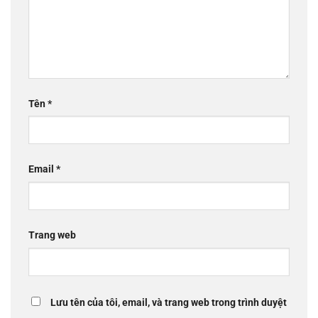
Tên
*
Email
*
Trang web
Lưu tên của tôi, email, và trang web trong trình duyệt