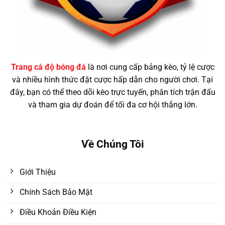
Trang cá độ bóng đá
là nơi cung cấp bảng kèo, tỷ lệ cược
và nhiều hình thức đặt cược hấp dẫn cho người chơi. Tại
đây, bạn có thể theo dõi kèo trực tuyến, phân tích trận đấu
và tham gia dự đoán để tối đa cơ hội thắng lớn.
Về Chúng Tôi
Giới Thiệu
Chính Sách Bảo Mật
Điều Khoản Điều Kiện