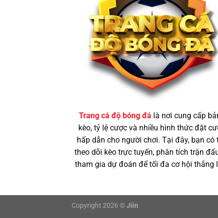
Trang cá độ bóng đá
là nơi cung cấp bả
kèo, tỷ lệ cược và nhiều hình thức đặt c
hấp dẫn cho người chơi. Tại đây, bạn có 
theo dõi kèo trực tuyến, phân tích trận đấ
tham gia dự đoán để tối đa cơ hội thắng 
Copyright 2026 ©
Jiin