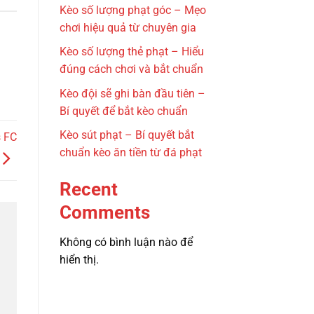
Kèo số lượng phạt góc – Mẹo
chơi hiệu quả từ chuyên gia
Kèo số lượng thẻ phạt – Hiểu
đúng cách chơi và bắt chuẩn
Kèo đội sẽ ghi bàn đầu tiên –
Bí quyết để bắt kèo chuẩn
Kèo sút phạt – Bí quyết bắt
 FC
chuẩn kèo ăn tiền từ đá phạt
Recent
Comments
Không có bình luận nào để
hiển thị.