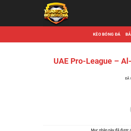
Chuyển
đến
nội
dung
KÈO BÓNG ĐÁ
BẢ
UAE Pro-League – Al-
ĐÃ
Mục nhập này đã được 