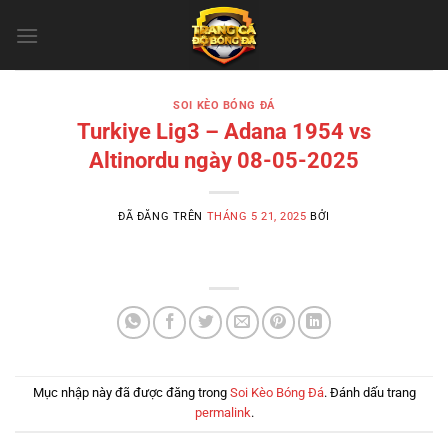
Chuyển
đến
nội
dung
SOI KÈO BÓNG ĐÁ
Turkiye Lig3 – Adana 1954 vs
Altinordu ngày 08-05-2025
ĐÃ ĐĂNG TRÊN
THÁNG 5 21, 2025
BỞI
Mục nhập này đã được đăng trong
Soi Kèo Bóng Đá
. Đánh dấu trang
permalink
.