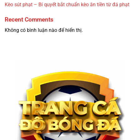
Kèo sút phạt – Bí quyết bắt chuẩn kèo ăn tiền từ đá phạt
Recent Comments
Không có bình luận nào để hiển thị.