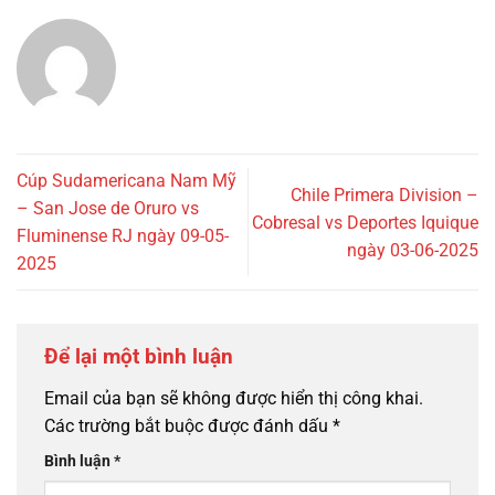
Cúp Sudamericana Nam Mỹ
Chile Primera Division –
– San Jose de Oruro vs
Cobresal vs Deportes Iquique
Fluminense RJ ngày 09-05-
ngày 03-06-2025
2025
Để lại một bình luận
Email của bạn sẽ không được hiển thị công khai.
Các trường bắt buộc được đánh dấu
*
Bình luận
*