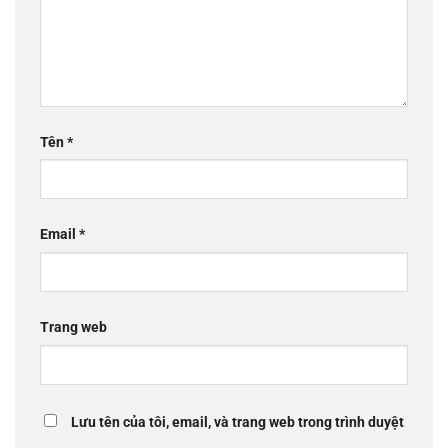
Tên
*
Email
*
Trang web
Lưu tên của tôi, email, và trang web trong trình duyệt