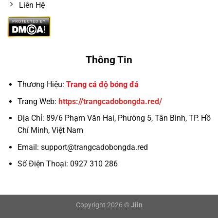
Liên Hệ
Thông Tin
Thương Hiệu:
Trang cá độ bóng đá
Trang Web:
https://trangcadobongda.red/
Địa Chỉ:
89/6 Phạm Văn Hai, Phường 5, Tân Bình, TP. Hồ
Chí Minh, Việt Nam
Email:
support@trangcadobongda.red
Số Điện Thoại: 0927 310 286
Copyright 2026 ©
Jiin