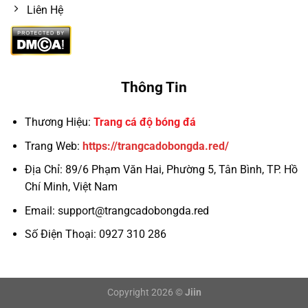
Liên Hệ
Thông Tin
Thương Hiệu:
Trang cá độ bóng đá
Trang Web:
https://trangcadobongda.red/
Địa Chỉ:
89/6 Phạm Văn Hai, Phường 5, Tân Bình, TP. Hồ
Chí Minh, Việt Nam
Email:
support@trangcadobongda.red
Số Điện Thoại: 0927 310 286
Copyright 2026 ©
Jiin