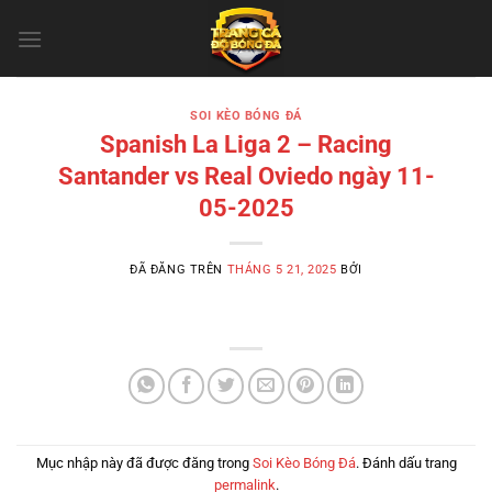
Chuyển
đến
nội
dung
SOI KÈO BÓNG ĐÁ
Spanish La Liga 2 – Racing
Santander vs Real Oviedo ngày 11-
05-2025
ĐÃ ĐĂNG TRÊN
THÁNG 5 21, 2025
BỞI
Mục nhập này đã được đăng trong
Soi Kèo Bóng Đá
. Đánh dấu trang
permalink
.