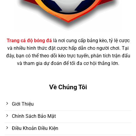
Trang cá độ bóng đá
là nơi cung cấp bảng kèo, tỷ lệ cược
và nhiều hình thức đặt cược hấp dẫn cho người chơi. Tại
đây, bạn có thể theo dõi kèo trực tuyến, phân tích trận đấu
và tham gia dự đoán để tối đa cơ hội thắng lớn.
Về Chúng Tôi
Giới Thiệu
Chính Sách Bảo Mật
Điều Khoản Điều Kiện