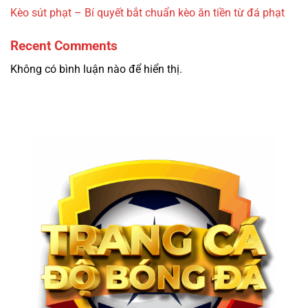
Kèo sút phạt – Bí quyết bắt chuẩn kèo ăn tiền từ đá phạt
Recent Comments
Không có bình luận nào để hiển thị.