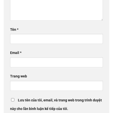
Tên
*
Email
*
Trang web
Lưu tên của tôi, email, và trang web trong trình duyệt
này cho lần bình luận kế tiếp của tôi.