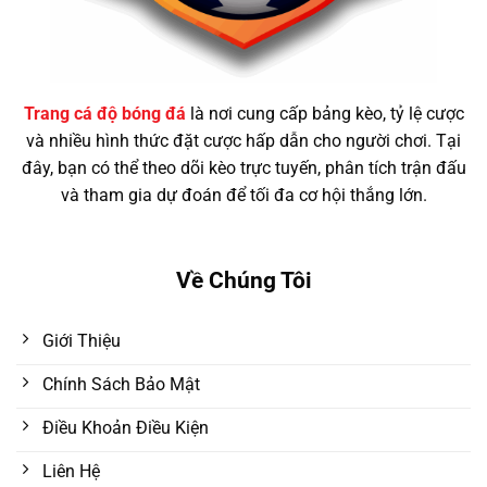
Trang cá độ bóng đá
là nơi cung cấp bảng kèo, tỷ lệ cược
và nhiều hình thức đặt cược hấp dẫn cho người chơi. Tại
đây, bạn có thể theo dõi kèo trực tuyến, phân tích trận đấu
và tham gia dự đoán để tối đa cơ hội thắng lớn.
Về Chúng Tôi
Giới Thiệu
Chính Sách Bảo Mật
Điều Khoản Điều Kiện
Liên Hệ