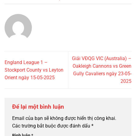
Giải VĐQG VIC (Australia) –
England League 1 –
Oakleigh Cannons vs Green
Stockport County vs Leyton
Gully Cavaliers ngày 23-05-
Orient ngày 15-05-2025
2025
Để lại một bình luận
Email của bạn sẽ không được hiển thị công khai.
Các trường bắt buộc được đánh dấu
*
Bình luận
*