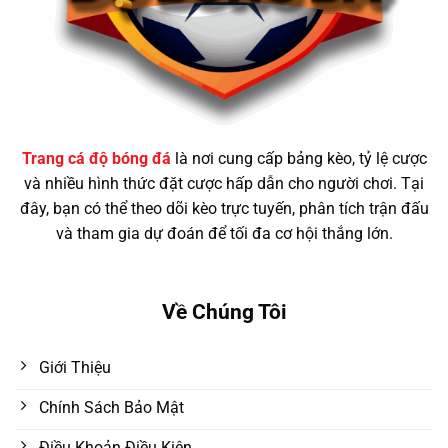
Trang cá độ bóng đá
là nơi cung cấp bảng kèo, tỷ lệ cược
và nhiều hình thức đặt cược hấp dẫn cho người chơi. Tại
đây, bạn có thể theo dõi kèo trực tuyến, phân tích trận đấu
và tham gia dự đoán để tối đa cơ hội thắng lớn.
Về Chúng Tôi
Giới Thiệu
Chính Sách Bảo Mật
Điều Khoản Điều Kiện