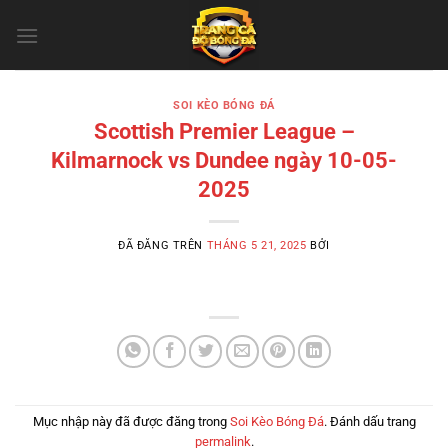
Chuyển
đến
nội
dung
SOI KÈO BÓNG ĐÁ
Scottish Premier League –
Kilmarnock vs Dundee ngày 10-05-
2025
ĐÃ ĐĂNG TRÊN
THÁNG 5 21, 2025
BỞI
Mục nhập này đã được đăng trong
Soi Kèo Bóng Đá
. Đánh dấu trang
permalink
.