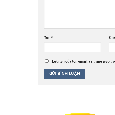
Tên
*
Ema
Lưu tên của tôi, email, và trang web tro