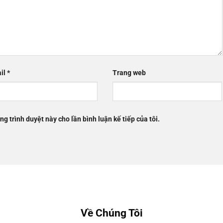
il
*
Trang web
ng trình duyệt này cho lần bình luận kế tiếp của tôi.
Về Chúng Tôi