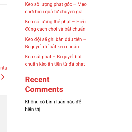
Kèo số lượng phạt góc – Mẹo
chơi hiệu quả từ chuyên gia
Kèo số lượng thẻ phạt – Hiểu
đúng cách chơi và bắt chuẩn
Kèo đội sẽ ghi bàn đầu tiên –
Bí quyết để bắt kèo chuẩn
Kèo sút phạt – Bí quyết bắt
chuẩn kèo ăn tiền từ đá phạt
anta
Recent
Comments
Không có bình luận nào để
hiển thị.