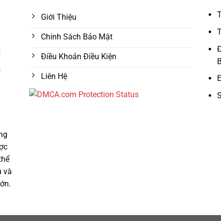
Giới Thiệu
Chính Sách Bảo Mật
Đ
Điều Khoản Điều Kiện
B
Liên Hệ
E
S
ng
ược
thể
u và
lớn.