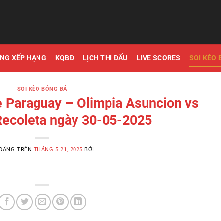
NG XẾP HẠNG
KQBĐ
LỊCH THI ĐẤU
LIVE SCORES
SOI KÈO 
SOI KÈO BÓNG ĐÁ
e Paraguay – Olimpia Asuncion vs
Recoleta ngày 30-05-2025
 ĐĂNG TRÊN
THÁNG 5 21, 2025
BỞI