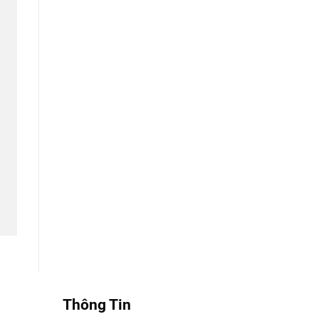
Thông Tin