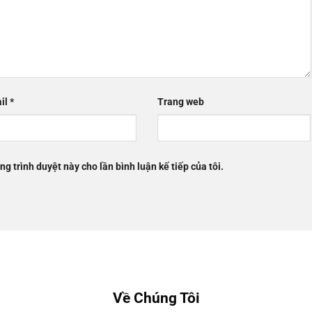
il
*
Trang web
ng trình duyệt này cho lần bình luận kế tiếp của tôi.
Về Chúng Tôi