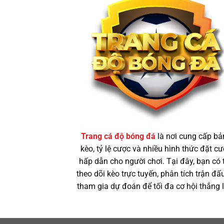
Trang cá độ bóng đá
là nơi cung cấp bả
kèo, tỷ lệ cược và nhiều hình thức đặt c
hấp dẫn cho người chơi. Tại đây, bạn có 
theo dõi kèo trực tuyến, phân tích trận đấ
tham gia dự đoán để tối đa cơ hội thắng 