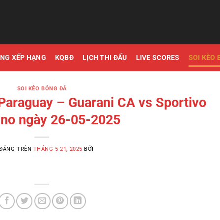
NG XẾP HẠNG
KQBĐ
LỊCH THI ĐẤU
LIVE SCORES
SOI KÈO 
SOI KÈO BÓNG ĐÁ
 Paraguay – Guarani CA vs Sportivo
no ngày 26-05-2025
 ĐĂNG TRÊN
THÁNG 5 21, 2025
BỞI