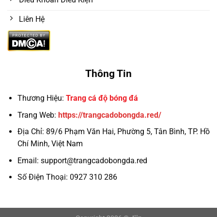
Liên Hệ
Thông Tin
Thương Hiệu:
Trang cá độ bóng đá
Trang Web:
https://trangcadobongda.red/
Địa Chỉ:
89/6 Phạm Văn Hai, Phường 5, Tân Bình, TP. Hồ
Chí Minh, Việt Nam
Email:
support@trangcadobongda.red
Số Điện Thoại: 0927 310 286