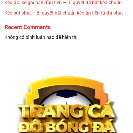
Kèo đội sẽ ghi bàn đầu tiên – Bí quyết để bắt kèo chuẩn
Kèo sút phạt – Bí quyết bắt chuẩn kèo ăn tiền từ đá phạt
Recent Comments
Không có bình luận nào để hiển thị.