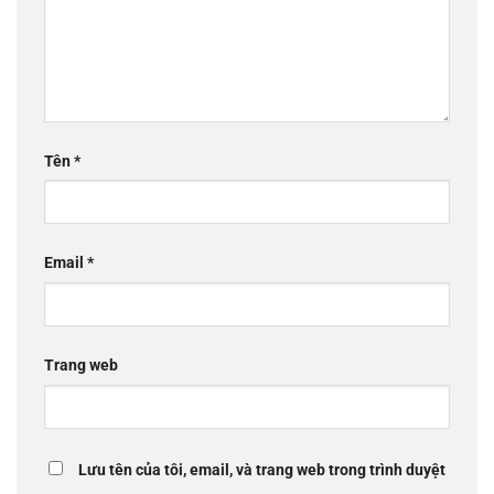
Tên
*
Email
*
Trang web
Lưu tên của tôi, email, và trang web trong trình duyệt