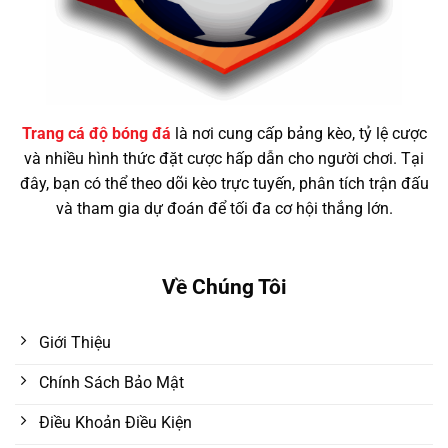
Trang cá độ bóng đá
là nơi cung cấp bảng kèo, tỷ lệ cược
và nhiều hình thức đặt cược hấp dẫn cho người chơi. Tại
đây, bạn có thể theo dõi kèo trực tuyến, phân tích trận đấu
và tham gia dự đoán để tối đa cơ hội thắng lớn.
Về Chúng Tôi
Giới Thiệu
Chính Sách Bảo Mật
Điều Khoản Điều Kiện