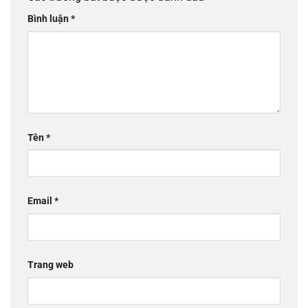
Bình luận
*
Tên
*
Email
*
Trang web