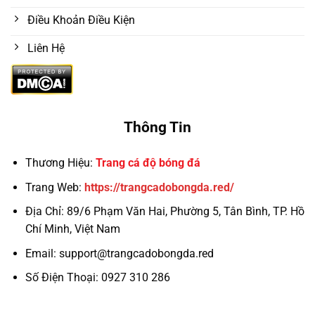
Điều Khoản Điều Kiện
Liên Hệ
Thông Tin
Thương Hiệu:
Trang cá độ bóng đá
Trang Web:
https://trangcadobongda.red/
Địa Chỉ:
89/6 Phạm Văn Hai, Phường 5, Tân Bình, TP. Hồ
Chí Minh, Việt Nam
Email:
support@trangcadobongda.red
Số Điện Thoại: 0927 310 286