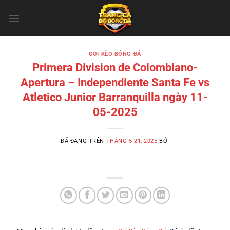
Chuyển
đến
nội
dung
SOI KÈO BÓNG ĐÁ
Primera Division de Colombiano-
Apertura – Independiente Santa Fe vs
Atletico Junior Barranquilla ngày 11-
05-2025
ĐÃ ĐĂNG TRÊN
THÁNG 5 21, 2025
BỞI