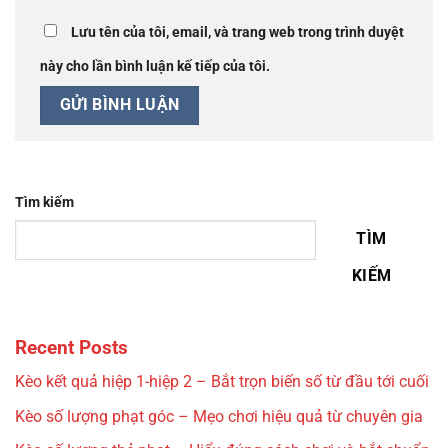
Lưu tên của tôi, email, và trang web trong trình duyệt
này cho lần bình luận kế tiếp của tôi.
Tìm kiếm
TÌM
KIẾM
Recent Posts
Kèo kết quả hiệp 1-hiệp 2 – Bắt trọn biến số từ đầu tới cuối
Kèo số lượng phạt góc – Mẹo chơi hiệu quả từ chuyên gia