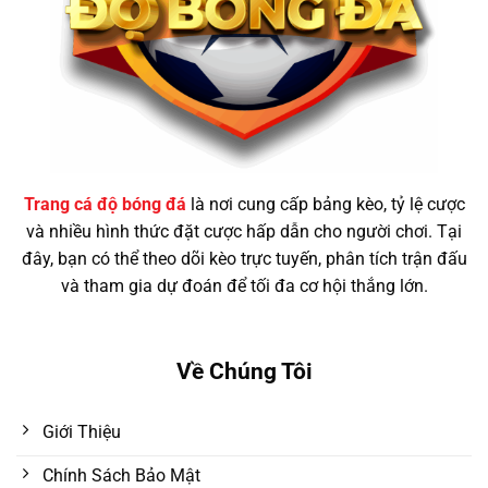
Trang cá độ bóng đá
là nơi cung cấp bảng kèo, tỷ lệ cược
và nhiều hình thức đặt cược hấp dẫn cho người chơi. Tại
đây, bạn có thể theo dõi kèo trực tuyến, phân tích trận đấu
và tham gia dự đoán để tối đa cơ hội thắng lớn.
Về Chúng Tôi
Giới Thiệu
Chính Sách Bảo Mật