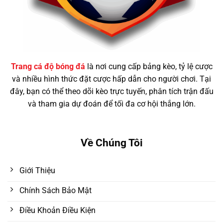
Trang cá độ bóng đá
là nơi cung cấp bảng kèo, tỷ lệ cược
và nhiều hình thức đặt cược hấp dẫn cho người chơi. Tại
đây, bạn có thể theo dõi kèo trực tuyến, phân tích trận đấu
và tham gia dự đoán để tối đa cơ hội thắng lớn.
Về Chúng Tôi
Giới Thiệu
Chính Sách Bảo Mật
Điều Khoản Điều Kiện