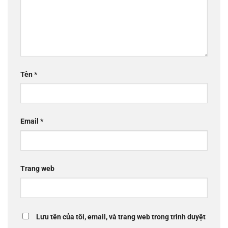
Tên
*
Email
*
Trang web
Lưu tên của tôi, email, và trang web trong trình duyệt